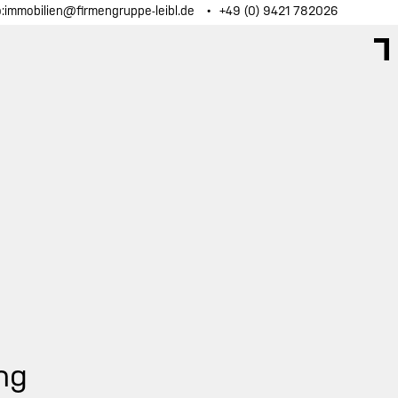
o:immobilien@firmengruppe-leibl.de
+49 (0) 9421 782026
ng