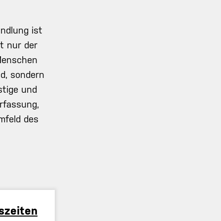
ndlung ist
t nur der
Menschen
d, sondern
stige und
rfassung,
mfeld des
szeiten