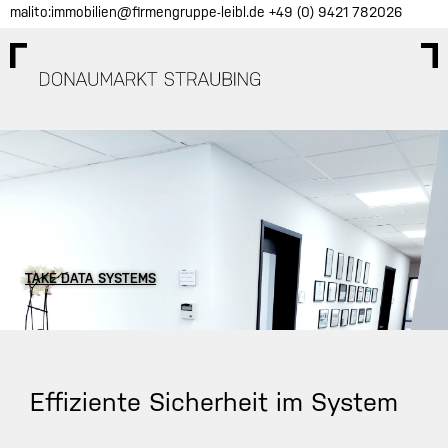
Skip
malito:immobilien@firmengruppe-leibl.de
+49 (0) 9421 782026
to
content
TAKE DATA SYSTEMS
Effiziente Sicherheit im System