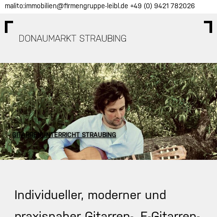
Skip
malito:immobilien@firmengruppe-leibl.de
+49 (0) 9421 782026
to
content
GITARRENUNTERRICHT STRAUBING
Individueller, moderner und
praxisnaher Gitarren-, E-Gitarren-