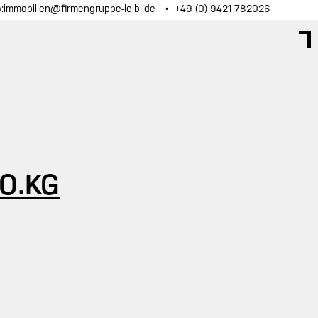
o:immobilien@firmengruppe-leibl.de
+49 (0) 9421 782026
O.KG