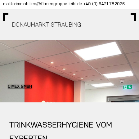
Skip
malito:immobilien@firmengruppe-leibl.de
+49 (0) 9421 782026
to
content
CIMEX GMBH
TRINKWASSERHYGIENE VOM
EXPERTEN.