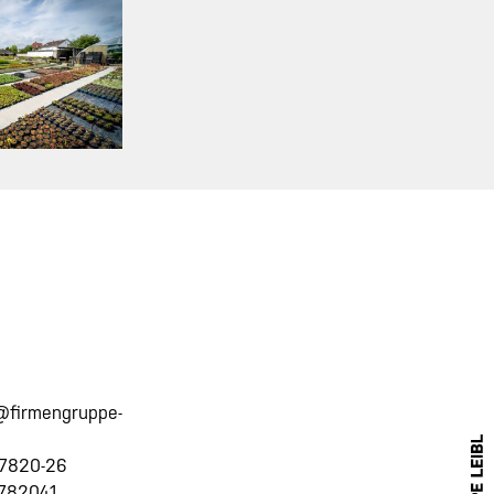
@firmengruppe-
 7820-26
 782041