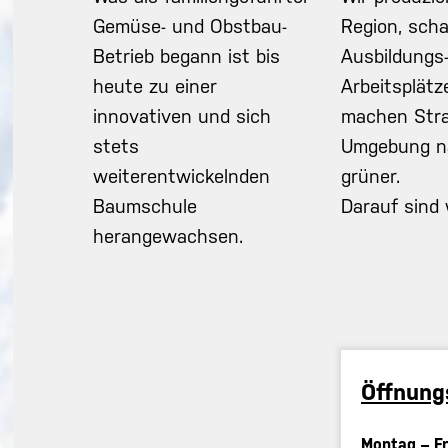
Gemüse- und Obstbau-
Region, scha
Betrieb begann ist bis
Ausbildungs
heute zu einer
Arbeitsplätz
innovativen und sich
machen Stra
stets
Umgebung na
weiterentwickelnden
grüner.
Baumschule
Darauf sind w
herangewachsen.
Öffnung
Montag – F