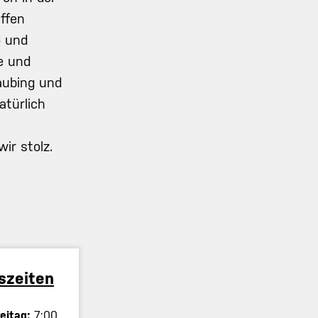
ffen
- und
e und
ubing und
türlich
ir stolz.
szeiten
reitag:
7:00