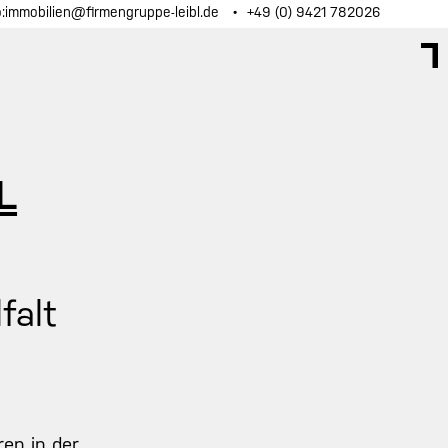
o:immobilien@firmengruppe-leibl.de
+49 (0) 9421 782026
L
falt
ren in der